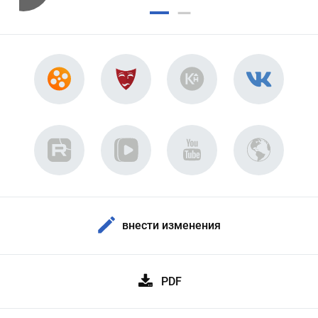
внести изменения
PDF