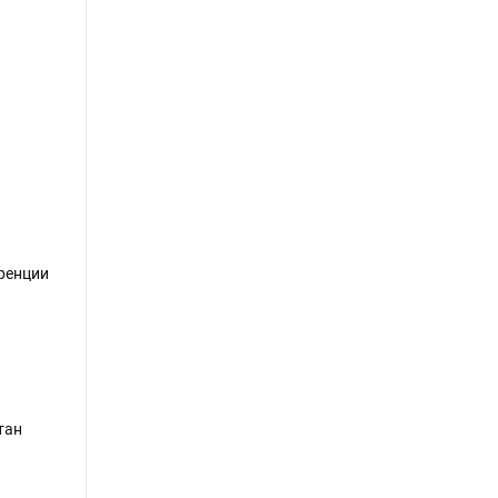
ренции
тан