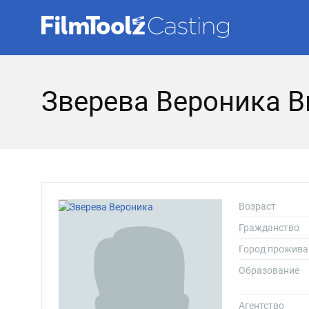
Зверева Вероника В
Возраст
Гражданство
Город прожива
Образование
Агентство