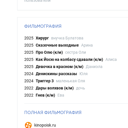
пользователи
ФИЛЬМОГРАФИЯ
2025
Хирург
внучка Булатова
2025
Сказочные выходные
Арина
2025
Про Олю (к/м)
сестра Оли
2025
Как Йосю на колбасу сдавали (к/м)
Алиса
2025
Девочка в красном (к/м)
Даниэла
2024
Денискины рассказы
Юля
2024
Триггер 3
маленькая Оля
2022
Дары волхвов (к/м)
дочь
2022
Гнев (к/м)
Ева
ПОЛНАЯ ФИЛЬМОГРАФИЯ
kinopoisk.ru