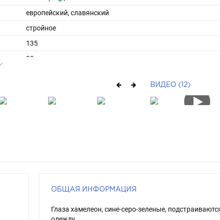
европейский, славянский
стройное
135
28
ы
140
ВИДЕО (12)
34
очень длинные
русый
сине-зеленый
ОБЩАЯ ИНФОРМАЦИЯ
Глаза хамелеон, сине-серо-зеленые, подстраиваютс
одежду.