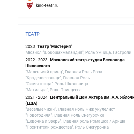
kino-teatr.ru
ТЕАТР
2023
Театр "Мистерия"
Мюзикл "Шокошахмаландия", Роль Умница. Гастроли
2022 - 2023
Московский театр-студия Всеволода
Шиловского
"Маленький принц", Главная Роль Роза
"Краденое солнце", Главная Роль
"Синяя птица", Роль Школьница
"Матильда", Роль Принцесса
2021 - 2024
Центральный Дом Актера им. А.А. Яблоч
(ЦДА)
"Веселые чижи", Главная Роль Чиж укулелист
"Новогодняя", Главная Роль Снегурочка
"Девочка и Зверь", Главная роль Ромашка / Ариша
"Похитители рождества", Роль Снегурочка