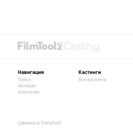
Навигация
Кастинги
Поиск
Все кастинги
Актерам
Агентства
Сделано в
TrendSoft