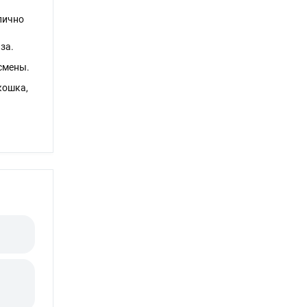
тлично
за.
смены.
кошка,