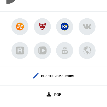
внести изменения
PDF