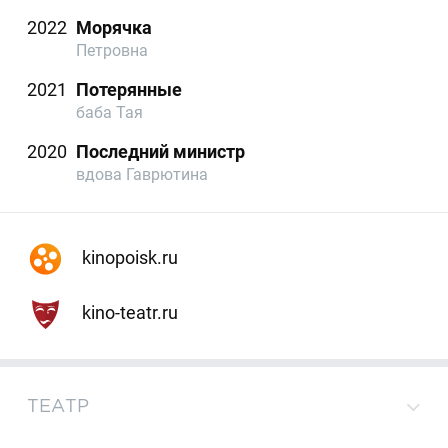
2022
Морячка
Петровна
2021
Потерянные
баба Тая
2020
Последний министр
вдова Гаврютина
kinopoisk.ru
kino-teatr.ru
ТЕАТР