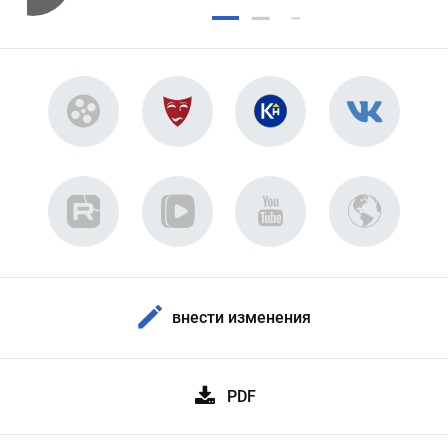
внести изменения
PDF