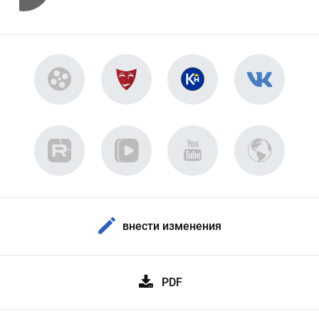
внести изменения
PDF