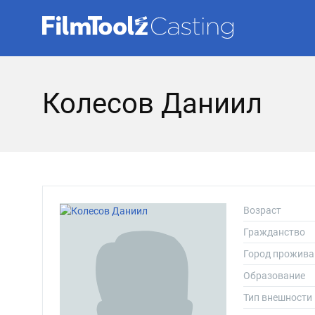
Колесов Даниил
Возраст
Гражданство
Город прожива
Образование
Тип внешности