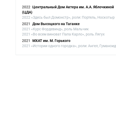
2022
Центральный Дом Актера им. А.А. Яблочкиной
(ЦДА)
2022 «Здесь был Домонстр», роли: Портель, Носкотыр
2021
Дом Высоцкого на Таганке
2021 «Курс Фордевинд», роль Мальчик
2021 «Во всем виноват Папа Карло», роль Лягух
2021
МХАТ им. М. Горького
2021 «Истории одного городка», роли: Ангел, Гуманоид