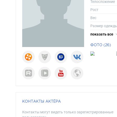
Телосложение
Рост
Вес
Размер одежд
Размер обуви
показать все
Длина волос
ФОТО (26)
Цвет волос
Цвет глаз
КОНТАКТЫ АКТЁРА
Контакты могут видеть только зарегистрированные