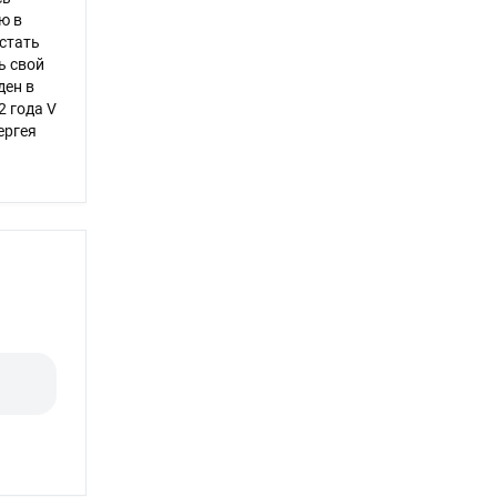
ю в
стать
ь свой
ден в
 года V
ергея