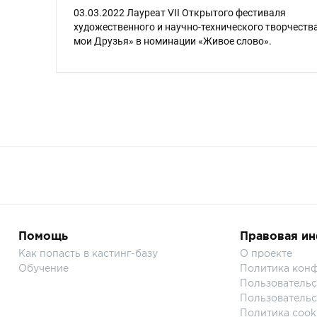
03.03.2022 Лауреат VII Открытого фестиваля
художественного и научно-технического творчества
мои Друзья» в номинации «Живое слово».
Помощь
Правовая и
Как попасть в кастинг-базу
О проекте
Обучение
Политика кон
Пользовательс
Пользовательс
Политика cook