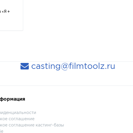
 «Я +
casting@filmtoolz.ru
нформация
фиденциальности
кое соглашение
кое соглашение кастинг-базы
ie