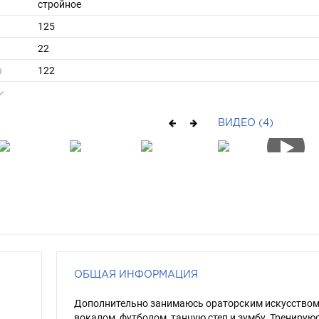
стройное
125
22
ы
122
32
средние
ВИДЕО (4)
русый
карий
ОБЩАЯ ИНФОРМАЦИЯ
Дополнительно занимаюсь ораторским искусством
вокалом, футболом, танцую степ и зумбу. Тренирую