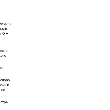
ии соло
иваля
 «Я +
Весна
кого
са
 слово
он» в
 по
Тетра