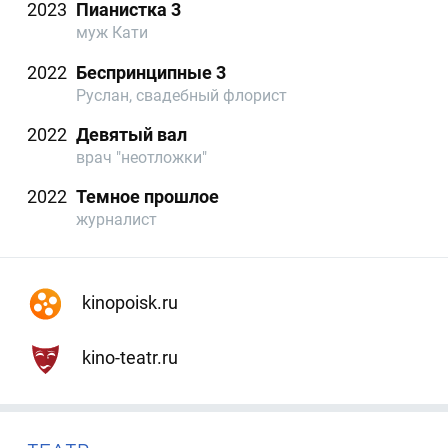
2023
Пианистка 3
муж Кати
2022
Беспринципные 3
Руслан, свадебный флорист
2022
Девятый вал
врач "неотложки"
2022
Темное прошлое
журналист
kinopoisk.ru
kino-teatr.ru