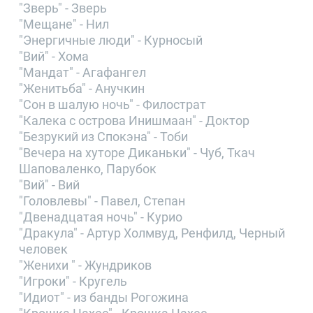
"Зверь" - Зверь
"Мещане" - Нил
"Энергичные люди" - Курносый
"Вий" - Хома
"Мандат" - Агафангел
"Женитьба" - Анучкин
"Сон в шалую ночь" - Филострат
"Калека с острова Инишмаан" - Доктор
"Безрукий из Спокэна" - Тоби
"Вечера на хуторе Диканьки" - Чуб, Ткач
Шаповаленко, Парубок
"Вий" - Вий
"Головлевы" - Павел, Степан
"Двенадцатая ночь" - Курио
"Дракула" - Артур Холмвуд, Ренфилд, Черный
человек
"Женихи " - Жундриков
"Игроки" - Кругель
"Идиот" - из банды Рогожина