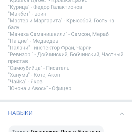
"Крошка Цахес" - Крошка Цахес
"Курица" - Федор Галактионов
"Макбет" - воин
"Мастер и Маргарита" - Крысобой, Гость на
балу
"Мачеха Саманишвили" - Самсон, Мераб
"На дне" - Медведев
"Палачи" - инспектор Фрай, Чарли
"Ревизор " - Добчинский, Бобчинский, Частный
пристав
"Самоубийца" - Писатель
"Ханума" - Коте, Акоп
"Чайка" - Яков
"Юнона и Авось" - Офицер
НАВЫКИ
Танцы:
Грузинские, Вальс, Бальные