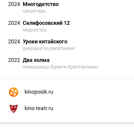
2024
Многодетство
секретарь
2024
Склифосовский 12
медсестра
2024
Уроки китайского
девушка на ресепшене
2022
Два холма
помощница Ядвиги Кристиновны
kinopoisk.ru
kino-teatr.ru