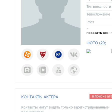
Тип внешности
Телосложение
Рост
Вес
показать все
Размер одежд
ФОТО (29)
Размер обуви
Длина волос
Цвет волос
Цвет глаз
в поиске аг
КОНТАКТЫ АКТЁРА
Контакты могут видеть только зарегистрированные