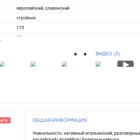
европейский, славянский
стройное
175
63
ы
44
ВИДЕО (3)
40
средние
блондин
зеленый
ента
ОБЩАЯ ИНФОРМАЦИЯ
Уникальность: нативный итальянский, разговорны
английский/ волейбол/ балетные навыки