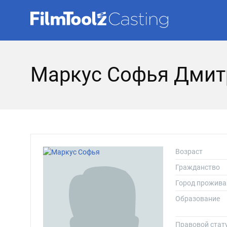
Маркус Софья Дмит
Возраст
Гражданство
Город прожива
Образование
Правовой стат