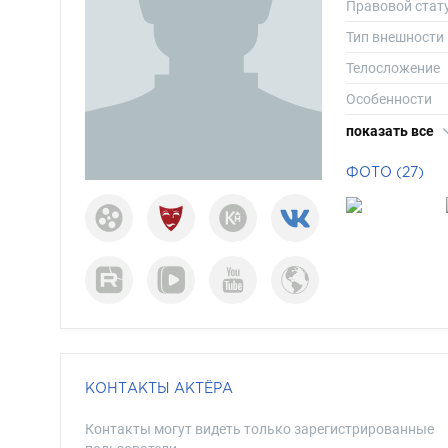
Правовой стат
Тип внешности
Телосложение
Особенности
Рост
показать все
Вес
ФОТО (27)
Размер одежд
Размер обуви
Длина волос
Цвет волос
Цвет глаз
КОНТАКТЫ АКТЁРА
Контакты могут видеть только зарегистрированные