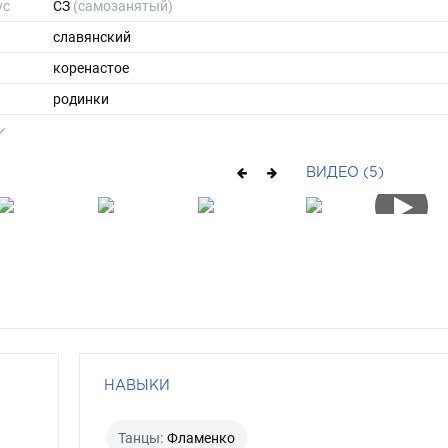
ус
СЗ
(самозанятый)
славянский
коренастое
родинки
175
70
ВИДЕО (5)
ы
48
40
короткие
блондин
зелено-голубой
НАВЫКИ
Танцы:
Фламенко