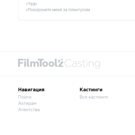
«Чуд»
«Похороните меня за плинтусом
Навигация
Кастинги
Поиск
Все кастинги
Актерам
Агентства