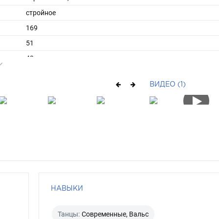
стройное
169
51
ы
42
39
ВИДЕО (1)
средние
русый
серо-голубой
НАВЫКИ
Танцы:
Современные, Вальс