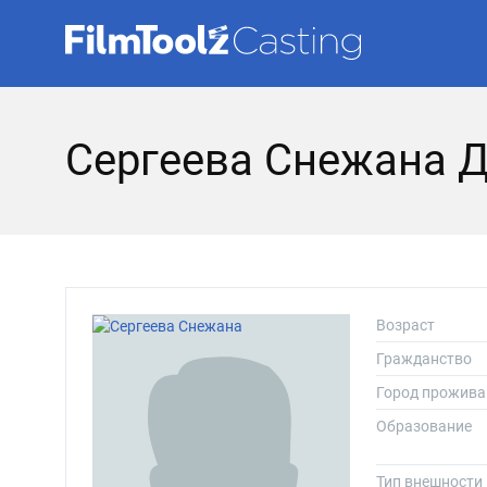
Сергеева Снежана 
Возраст
Гражданство
Город прожива
Образование
Тип внешности