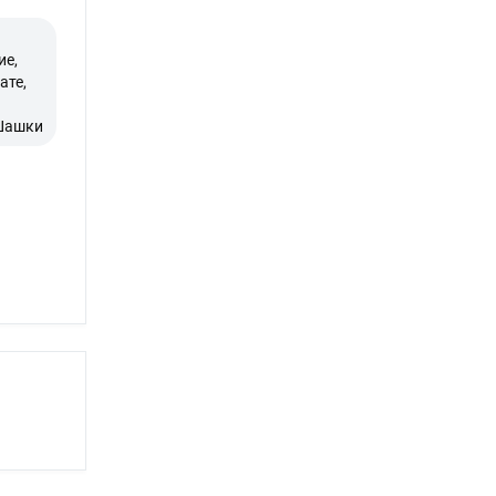
ие,
ате,
 Шашки