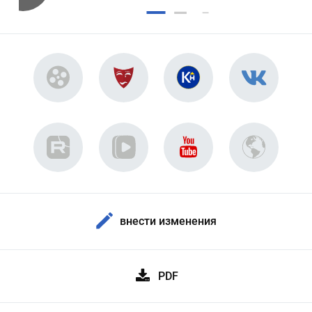
внести изменения
PDF