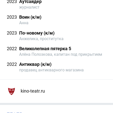
2023
Аутсайдер
журналист
2023
Воин (к/м)
Анна
2023
По-новому (к/м)
Анжелика, проститутка
2022
Великолепная пятерка 5
Алёна Полозкова, капитан под прикрытием
2022
Антиквар (к/м)
продавец антикварного магазина
kino-teatr.ru