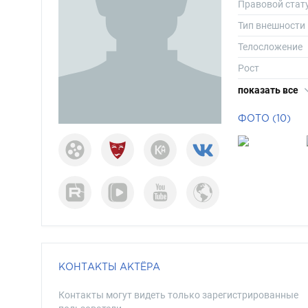
Правовой стат
Тип внешности
Телосложение
Рост
Вес
показать все
Размер одежд
ФОТО (10)
Размер обуви
Длина волос
Цвет волос
Цвет глаз
КОНТАКТЫ АКТЁРА
Контакты могут видеть только зарегистрированные