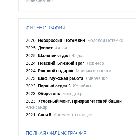
пользователи
ФИЛЬМОГРАФИЯ
2026
Новороссия. Потёмкин
молодой Потемкин
2025
Дуплет
Антон
2025
Шальной отдел
Федор
2024
Невский. Близкий враг
Левичев
2024
Роковой подарок
Максим в юности
2023
Шеф. Мужская работа
Сивоченко
2023
Первый отдел 3
Кораблев
2023
Оборотень
менеджер
2023
Условный мент. Призрак Часовой башни
Александр
2021
Свои 5
Артём Астраханцев
ПОЛНАЯ ФИЛЬМОГРАФИЯ