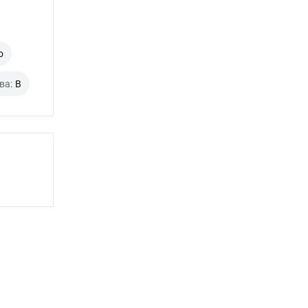
о
ва:
B