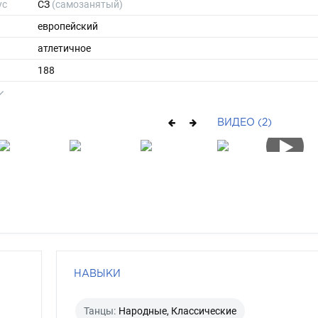
ус
СЗ
(самозанятый)
европейский
атлетичное
188
81
ы
48
ВИДЕО (2)
45
короткие
брюнет
карий
НАВЫКИ
Танцы:
Народные, Классические