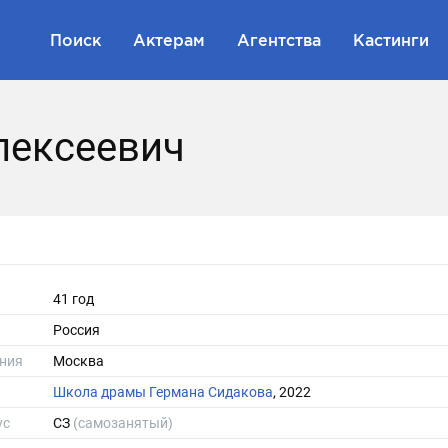
Поиск
Актерам
Агентства
Кастинги
лексеевич
41 год
Россия
ния
Москва
Школа драмы Германа Сидакова
, 2022
ус
СЗ
(самозанятый)