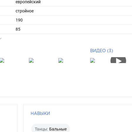
европейский
стройное
190
85
ы
52
44
ВИДЕО (3)
короткие
русый
зеленый
НАВЫКИ
Танцы:
Бальные