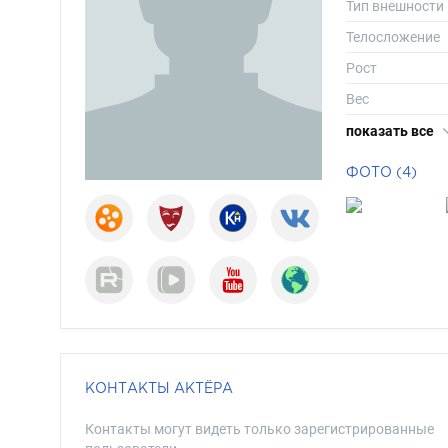
Тип внешности
Телосложение
Рост
Вес
Размер одежд
показать все
Размер обуви
ФОТО (4)
Длина волос
Цвет волос
Цвет глаз
КОНТАКТЫ АКТЁРА
Контакты могут видеть только зарегистрированные