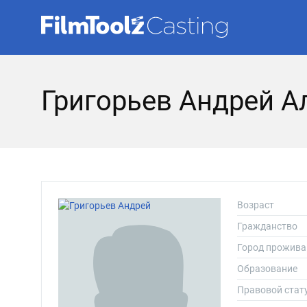
Григорьев Андрей А
Возраст
Гражданство
Город прожива
Образование
Правовой стат