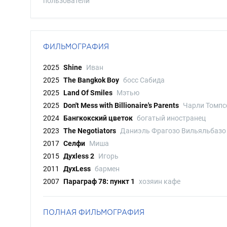
пользователи
ФИЛЬМОГРАФИЯ
2025
Shine
Иван
2025
The Bangkok Boy
босс Сабида
2025
Land Of Smiles
Мэтью
2025
Don't Mess with Billionaire's Parents
Чарли Томпс
2024
Бангкокский цветок
богатый иностранец
2023
The Negotiators
Даниэль Фрагозо Вильяльбазо
2017
Селфи
Миша
2015
Духless 2
Игорь
2011
ДухLess
бармен
2007
Параграф 78: пункт 1
хозяин кафе
ПОЛНАЯ ФИЛЬМОГРАФИЯ