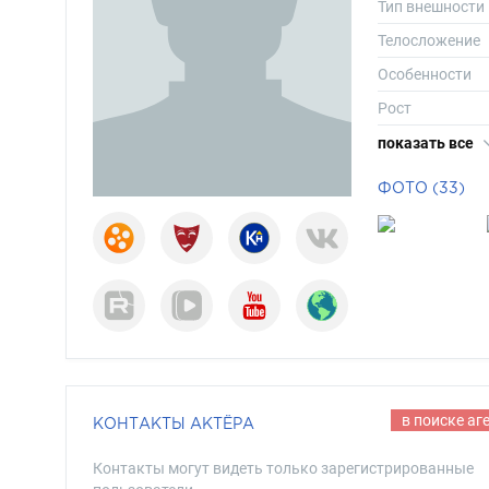
Тип внешности
Телосложение
Особенности
Рост
Вес
показать все
Размер одежд
ФОТО (33)
Размер обуви
Длина волос
Цвет волос
Цвет глаз
в поиске аг
КОНТАКТЫ АКТЁРА
Контакты могут видеть только зарегистрированные