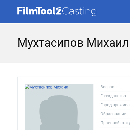
Мухтасипов Михаил
Возраст
Гражданство
Город прожива
Образование
Правовой стат