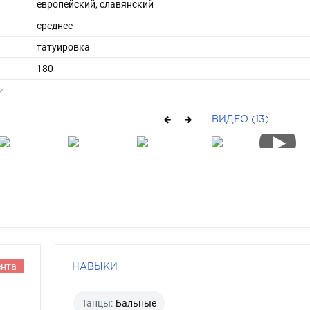
европейский, славянский
среднее
татуировка
180
75
ы
52
ВИДЕО (13)
43
короткие
шатен
каре-зеленый
ента
НАВЫКИ
Танцы:
Бальные