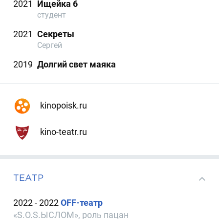
2021
Ищейка 6
студент
2021
Секреты
Сергей
2019
Долгий свет маяка
kinopoisk.ru
kino-teatr.ru
ТЕАТР
2022 - 2022
OFF-театр
«S.O.S.ЫСЛОМ», роль пацан