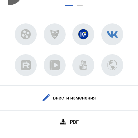
внести изменения
PDF