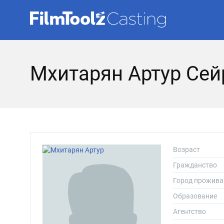
Мхитарян Артур Се
Возраст
Гражданство
Город прожива
Образование
Агентство