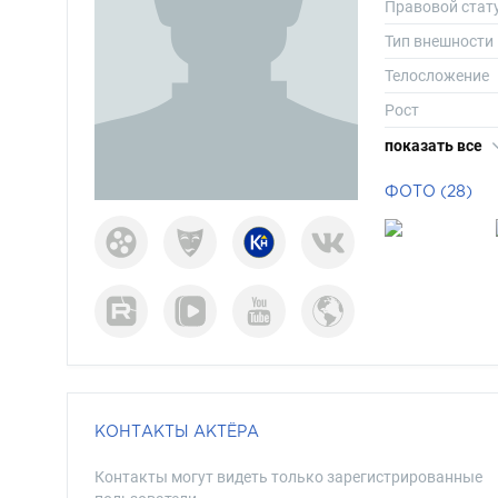
Правовой стат
Тип внешности
Телосложение
Рост
Вес
показать все
Размер одежд
ФОТО (28)
Размер обуви
Длина волос
Цвет волос
Цвет глаз
КОНТАКТЫ АКТЁРА
Контакты могут видеть только зарегистрированные