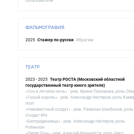
пользователи
ФИЛЬМОГРАФИЯ
2025
Стажер по-русски
Ибрагим
ТЕАТР
2023 - 2025
Театр РОСТА (Московский областной
государственный театр юного зрителя)
«Сон в летнюю ночь» - реж. Ирина Пахомова, роль Об
«Голый король» - реж. Александр Нестеров, роль Каме
поэт
«Неизвестный солдат» - реж. Рамазан Шахбанов, роль
Солдат №4
«Бесприданница» - реж. Александр Нестеров, роль
Робинзон
«Питер Пэн» - реж. Алексей Франдетти, роль Чеко