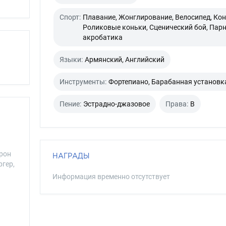
Спорт:
Плавание, Жонглирование, Велосипед, Кон
Роликовые коньки, Сценический бой, Пар
акробатика
Языки:
Армянский, Английский
Инструменты:
Фортепиано, Барабанная установк
Пение:
Эстрадно-джазовое
Права:
B
ерон
НАГРАДЫ
ргер,
Информация временно отсутствует