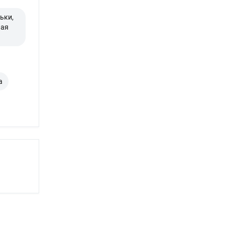
ьки,
ная
а