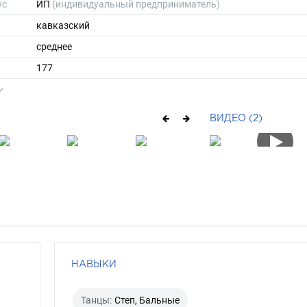
ус
ИП
(индивидуальный предприниматель)
кавказский
среднее
177
75
ы
48
ВИДЕО (2)
43
средние
брюнет
карий
НАВЫКИ
Танцы:
Степ, Бальные