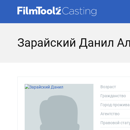
Зарайский Данил А
Возраст
Гражданство
Город прожива
Агентство
Правовой стат