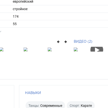
европейский
стройное
174
55
42
средние
ВИДЕО (2)
русый
голубой
НАВЫКИ
Танцы:
Современные
Спорт:
Карате