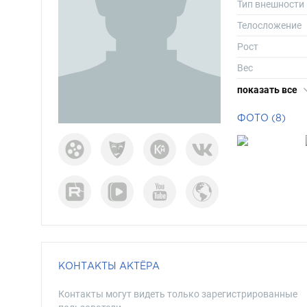
Тип внешности
Телосложение
Рост
Вес
Размер обуви
показать все
Длина волос
ФОТО (8)
Цвет волос
Цвет глаз
КОНТАКТЫ АКТЁРА
Контакты могут видеть только зарегистрированные