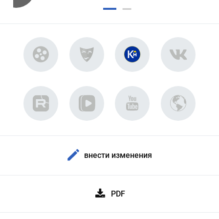
внести изменения
PDF