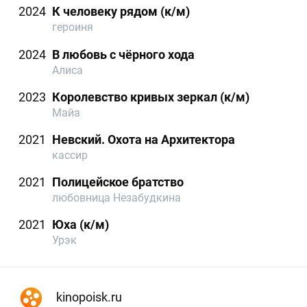
2024
К человеку рядом (к/м)
героиня
2024
В любовь с чёрного хода
Алиса
2023
Королевство кривых зеркал (к/м)
Майа
2021
Невский. Охота на Архитектора
кассир
2021
Полицейское братство
любовница Незабудкина
2021
Юха (к/м)
Урэк
kinopoisk.ru