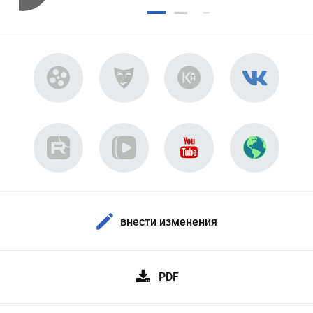
внести изменения
PDF