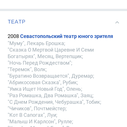
ТЕАТР
2008
Севастопольский театр юного зрителя
"Муму", Лекарь Ерошка;
"Сказка О Мертвой Царевне И Семи
Богатырях", Месяц, Вертепщик;
"Ночь Перед Рождеством";
"Теремок", Волк;
"Буратино Возвращается", Дуремар;
"Абрикосовая Сказка", Рубик;
"Умка Ищет Новый Год", Олень;
"Раз Ромашка, Два Ромашка", Заяц;
"С Днем Рождения, Чебурашка", Тобик;
"Чичиков", Почтмейстер;
"Кот В Сапогах", Луи;
"Малыш И Карлсон", Рулле;