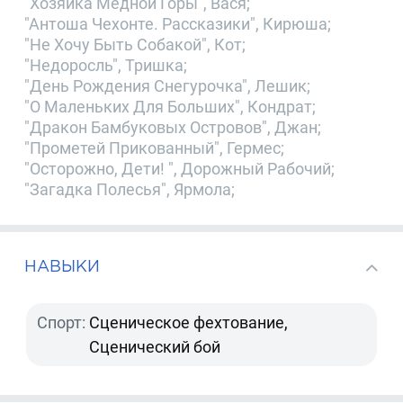
"Хозяйка Медной Горы", Вася;
"Антоша Чехонте. Рассказики", Кирюша;
"Не Хочу Быть Собакой", Кот;
"Недоросль", Тришка;
"День Рождения Снегурочка", Лешик;
"О Маленьких Для Больших", Кондрат;
"Дракон Бамбуковых Островов", Джан;
"Прометей Прикованный", Гермес;
"Осторожно, Дети! ", Дорожный Рабочий;
"Загадка Полесья", Ярмола;
НАВЫКИ
Спорт:
Сценическое фехтование,
Сценический бой