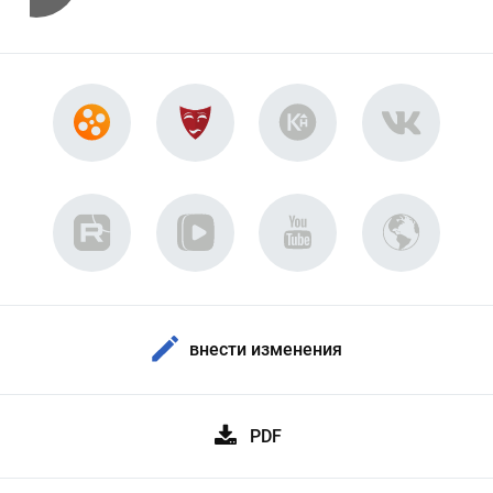
внести изменения
PDF