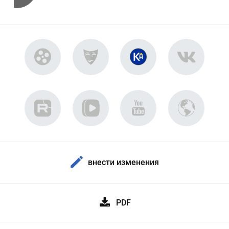
внести изменения
PDF