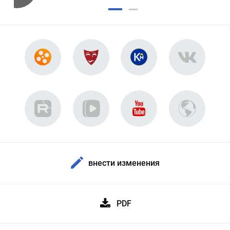
внести изменения
PDF