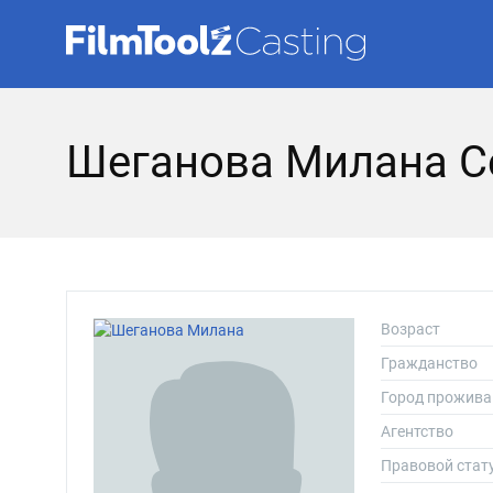
Шеганова Милана С
Возраст
Гражданство
Город прожива
Агентство
Правовой стат