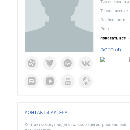
Тип внешности
Телосложение
Особенности
Рост
Вес
показать все
Размер одежд
ФОТО (4)
Размер обуви
Длина волос
Цвет волос
Цвет глаз
КОНТАКТЫ АКТЁРА
Контакты могут видеть только зарегистрированные