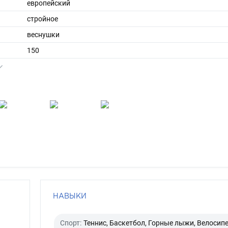
европейский
стройное
веснушки
150
30
ы
152
35
длинные
рыжий
голубой
НАВЫКИ
Спорт:
Теннис, Баскетбол, Горные лыжи, Велосипе