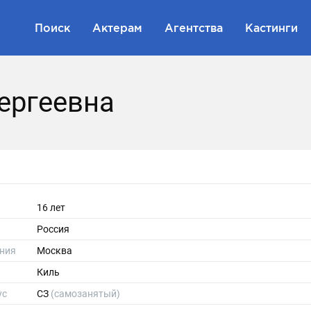
Поиск
Актерам
Агентства
Кастинги
ергеевна
16 лет
Россия
ния
Москва
Киль
ус
СЗ
(самозанятый)