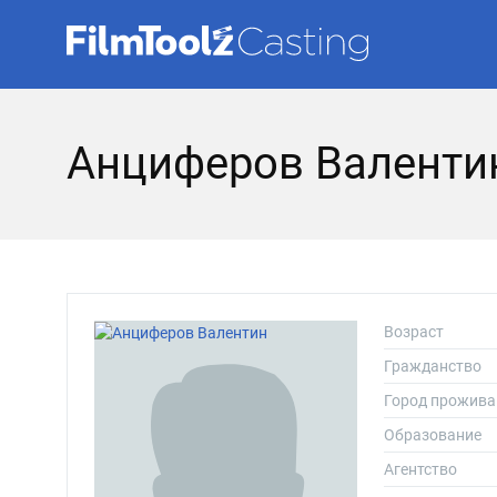
Анциферов Валенти
Возраст
Гражданство
Город прожива
Образование
Агентство