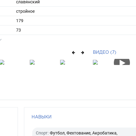
славянский
стройное
179
73
короткие
блондин
ВИДЕО (7)
зеленый
НАВЫКИ
Спорт:
Футбол, Фехтование, Акробатика,