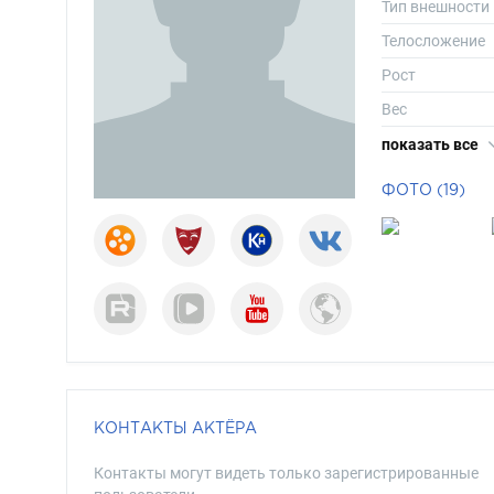
Тип внешности
Телосложение
Рост
Вес
Длина волос
показать все
Цвет волос
ФОТО (19)
Цвет глаз
КОНТАКТЫ АКТЁРА
Контакты могут видеть только зарегистрированные