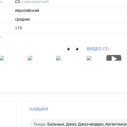
ус
СЗ
(самозанятый)
европейский
среднее
173
60
ы
44
ВИДЕО (3)
38
средние
брюнет
зеленый
НАВЫКИ
Танцы:
Бальные, Джаз, Джаз-модерн, Аргентинск