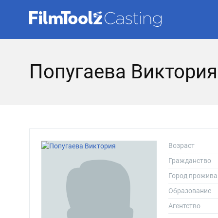
Попугаева Виктори
Возраст
Гражданство
Город прожива
Образование
Агентство