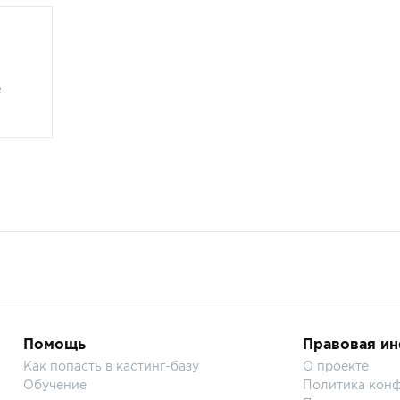
е
Помощь
Правовая и
Как попасть в кастинг-базу
О проекте
Обучение
Политика кон