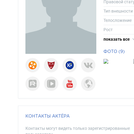
Правовой стат
Тип внешности
Телосложение
Рост
Вес
показать все
Размер одежд
ФОТО (9)
Размер обуви
Длина волос
Цвет волос
Цвет глаз
КОНТАКТЫ АКТЁРА
Контакты могут видеть только зарегистрированные