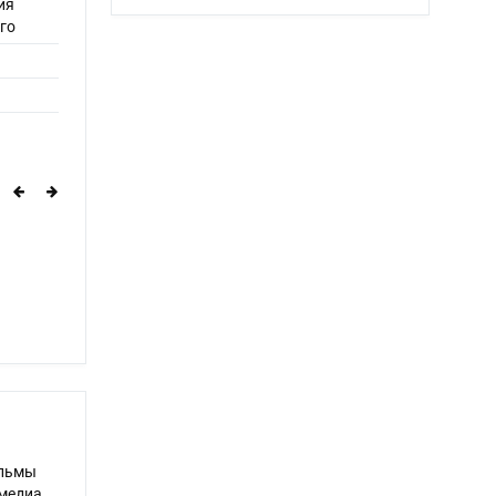
ия
го
ильмы
Амедиа,