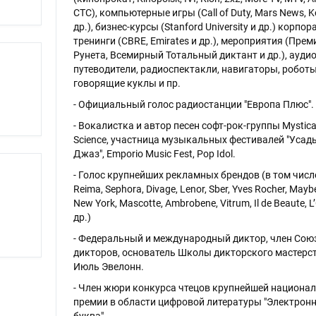
СТС), компьютерные игры (Call of Duty, Mars News, K
др.), бизнес-курсы (Stanford University и др.) корпо
тренинги (CBRE, Emirates и др.), мероприятия (Прем
Рунета, Всемирный Тотальный диктант и др.), аудио
путеводители, радиоспектакли, навигаторы, роботы
говорящие куклы и пр.
- Официальный голос радиостанции "Европа Плюс".
- Вокалистка и автор песен софт-рок-группы Mystica
Science, участница музыкальных фестивалей "Усад
Джаз", Emporio Music Fеst, Pop Idol.
- Голос крупнейших рекламных брендов (в том числе
Reima, Sephora, Divage, Lenor, Sber, Yves Rocher, Maybe
New York, Mascotte, Ambrobene, Vitrum, Il de Beaute, L’
др.)
- Федеральный и международный диктор, член Сою
дикторов, основатель Школы дикторского мастерс
Июль Эвелонн.
- Член жюри конкурса чтецов крупнейшей национа
премии в области цифровой литературы "Электрон