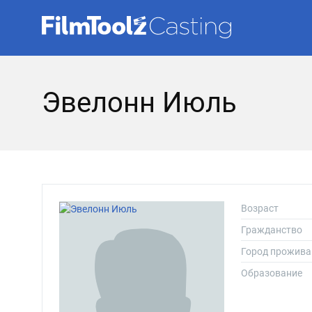
Эвелонн Июль
Возраст
Гражданство
Город прожива
Образование