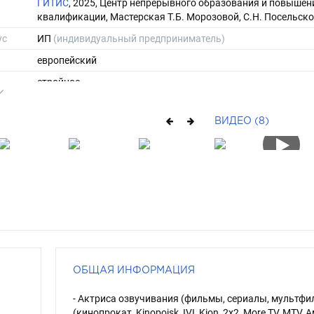
ГИТИС
, 2025, Центр непрерывного образования и повышен
квалификации, Мастерская Т.Б. Морозовой, С.Н. Посельско
ус
ИП
(индивидуальный предприниматель)
европейский
стройное
165
ВИДЕО (8)
50
ы
44
37
длинные
шатен
зеленый
ОБЩАЯ ИНФОРМАЦИЯ
- Актриса озвучивания (фильмы, сериалы, мультф
(кинопрокат, Kinopoisk, IVI, Kion, 2x2, More TV, MTV, 