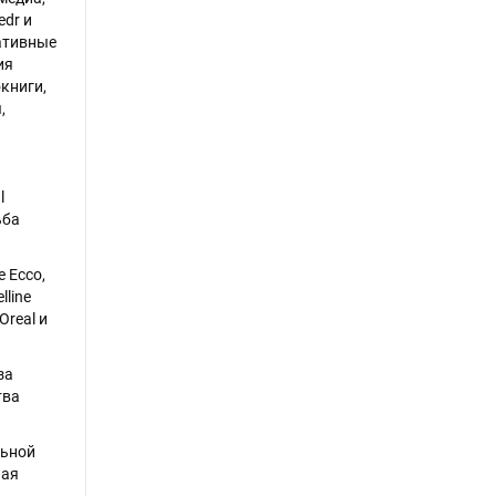
edr и
ративные
ия
книги,
,
l
ьба
 Ecco,
lline
Oreal и
за
тва
льной
ная