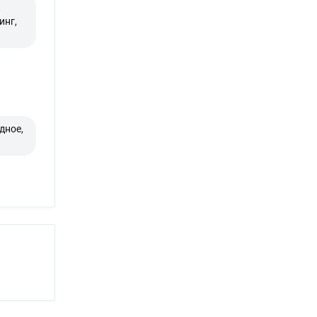
,
инг,
дное,