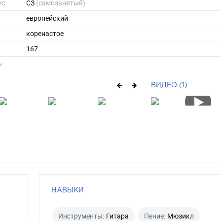
ус
СЗ
(самозанятый)
европейский
коренастое
167
62
ы
48
ВИДЕО (1)
40
короткие
шатен
серо-зеленый
НАВЫКИ
Инструменты:
Гитара
Пение:
Мюзикл