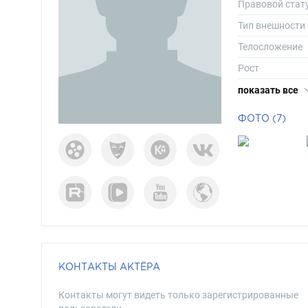
Правовой стат
Тип внешности
Телосложение
Рост
Вес
показать все
Размер одежд
ФОТО (7)
Размер обуви
Длина волос
Цвет волос
Цвет глаз
КОНТАКТЫ АКТЁРА
Контакты могут видеть только зарегистрированные