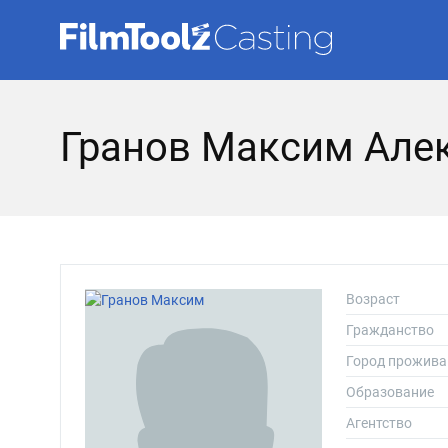
Гранов Максим Але
Возраст
Гражданство
Город прожива
Образование
Агентство