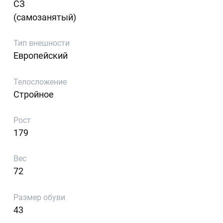
СЗ
(самозанятый)
Тип внешности
Европейский
Телосложение
Стройное
Рост
179
Вес
72
Размер обуви
43