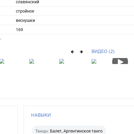
славянский
стройное
веснушки
169
57
ы
44
ВИДЕО (2)
37
длинные
блондин
зеленый
НАВЫКИ
Танцы:
Балет, Аргентинское танго