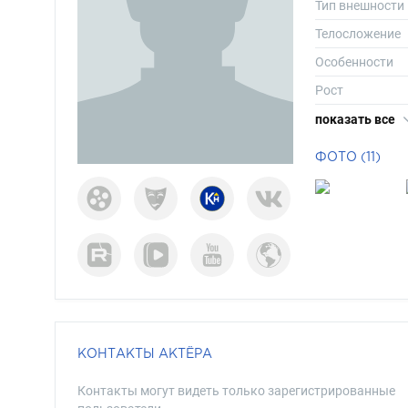
Тип внешности
Телосложение
Особенности
Рост
Вес
показать все
Размер одежд
ФОТО (11)
Размер обуви
Длина волос
Цвет волос
Цвет глаз
КОНТАКТЫ АКТЁРА
Контакты могут видеть только зарегистрированные