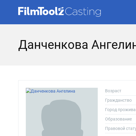
Данченкова Ангели
Возраст
Гражданство
Город прожива
Образование
Правовой стат