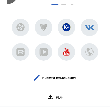
внести изменения
PDF