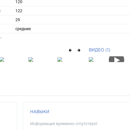
120
ы
122
29
средние
брюнет
карий
ВИДЕО (1)
НАВЫКИ
Информация временно отсутствует