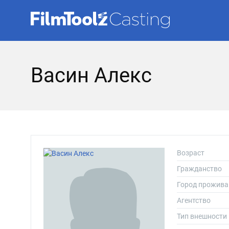
Васин Алекс
Возраст
Гражданство
Город прожива
Агентство
Тип внешности