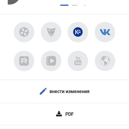
внести изменения
PDF