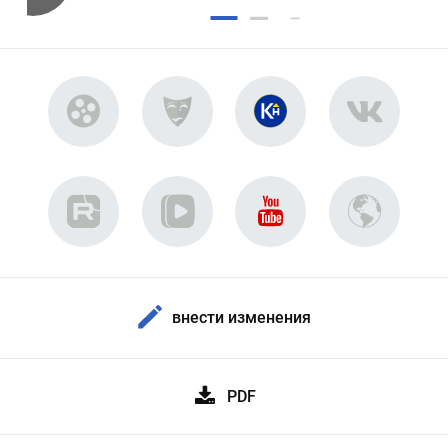
внести изменения
PDF