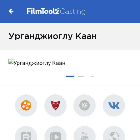
Урганджиоглу Каан