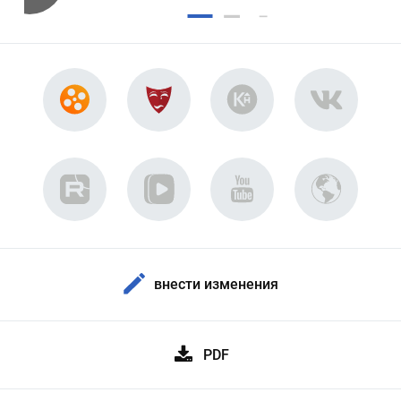
внести изменения
PDF