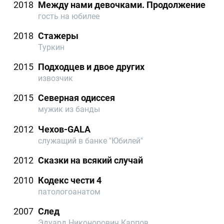
2018
Между нами девочками. Продолжение
гость на юбилее
2018
Стажеры
Туркин
2015
Подходцев и двое других
извозчик
2015
Северная одиссея
мужик из банды
2012
Чехов-GALA
служащий в банке "Юбилей"
2012
Сказки на всякий случай
2010
Кодекс чести 4
патологоанатом
2007
След
Эдуард Никонорович Карпов