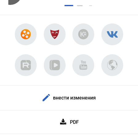
внести изменения
PDF