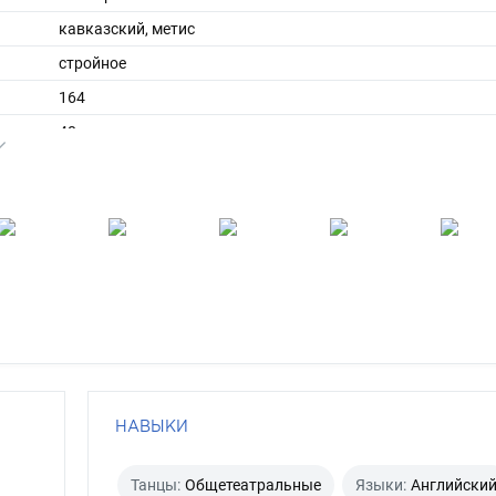
кавказский, метис
стройное
164
48
ы
42
длинные
брюнет
карий
НАВЫКИ
Танцы:
Общетеатральные
Языки:
Английски