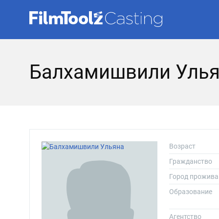
Балхамишвили Уль
Возраст
Гражданство
Город прожива
Образование
Агентство