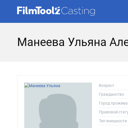
Манеева Ульяна Ал
Возраст
Гражданство
Город прожива
Правовой стат
Тип внешности