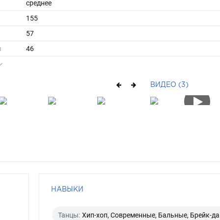
среднее
155
57
ы
46
39
средние
ВИДЕО (3)
блондин
зеленый
НАВЫКИ
Танцы:
Хип-хоп, Современные, Бальные, Брейк-да