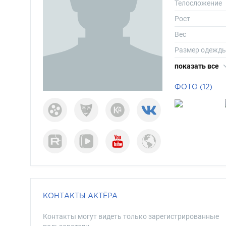
Телосложение
Рост
Вес
Размер одежд
Размер обуви
показать все
Длина волос
ФОТО (12)
Цвет волос
Цвет глаз
КОНТАКТЫ АКТЁРА
Контакты могут видеть только зарегистрированные