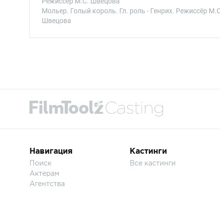
Режиссёр М.С. Швецова
Мольер. Голый король. Гл. роль - Генрих. Режиссёр М.С
Швецова
Навигация
Кастинги
Поиск
Все кастинги
Актерам
Агентства