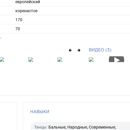
европейский
коренастое
170
70
ы
48
40
ВИДЕО (3)
короткие
русый
карий
НАВЫКИ
Танцы:
Бальные, Народные, Современные,