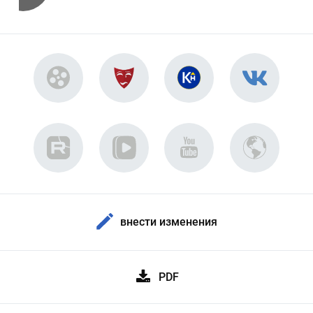
внести изменения
PDF