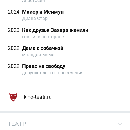
Анастасия
2024
Майор и Меймун
Диана Стар
2023
Как друзья Захара женили
гостья в ресторане
2022
Дама с собачкой
молодая мама
2022
Право на свободу
девушка лёгкого поведения
kino-teatr.ru
ТЕАТР