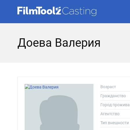
Доева Валерия
Возраст
Гражданство
Город прожива
Агентство
Тип внешности