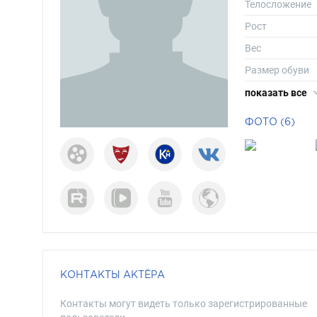
Телосложение
Рост
Вес
Размер обуви
Длина волос
показать все
Цвет волос
ФОТО (6)
Цвет глаз
КОНТАКТЫ АКТЁРА
Контакты могут видеть только зарегистрированные