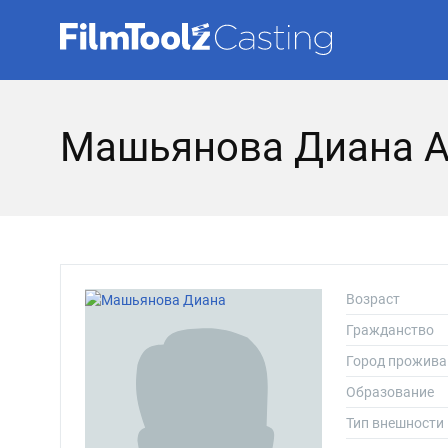
Машьянова Диана А
Возраст
Гражданство
Город прожива
Образование
Тип внешности