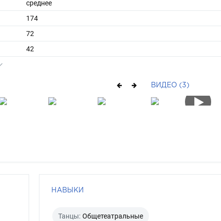
среднее
174
72
42
средние
брюнет
ВИДЕО (3)
карий
НАВЫКИ
Танцы:
Общетеатральные