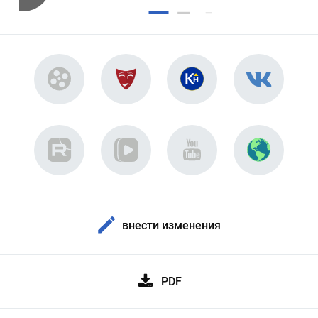
внести изменения
PDF