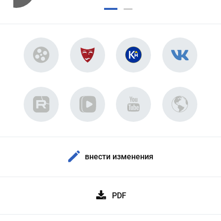
внести изменения
PDF