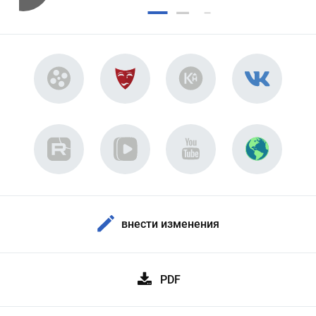
внести изменения
PDF